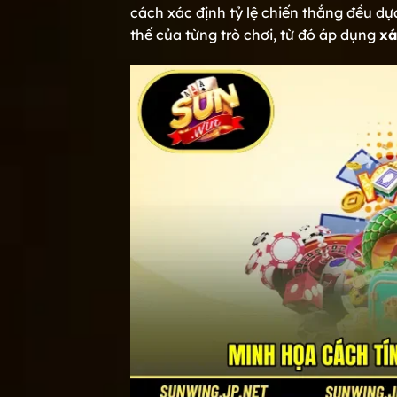
cách xác định tỷ lệ chiến thắng đều dự
thế của từng trò chơi, từ đó áp dụng
xá