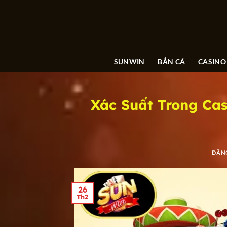
Bỏ
qua
nội
dung
SUNWIN
BẮN CÁ
CASINO
Xác Suất Trong Cas
ĐĂN
26
Th2