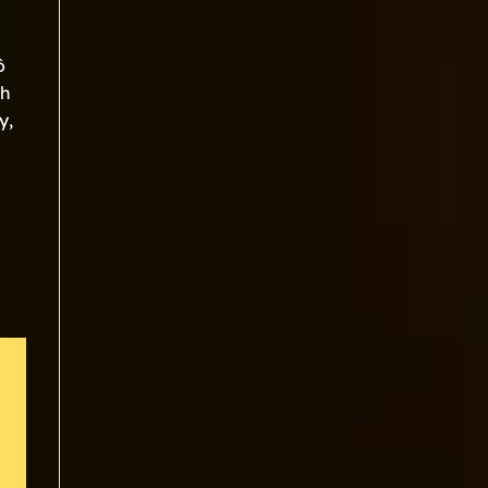
ô
nh
y,