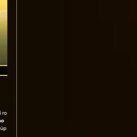
i ro
no
iúp