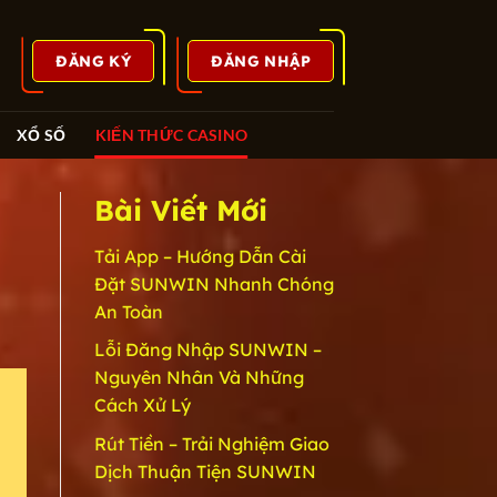
ĐĂNG KÝ
ĐĂNG NHẬP
XỔ SỐ
KIẾN THỨC CASINO
Bài Viết Mới
Tải App – Hướng Dẫn Cài
Đặt SUNWIN Nhanh Chóng
An Toàn
Lỗi Đăng Nhập SUNWIN –
Nguyên Nhân Và Những
Cách Xử Lý
Rút Tiền – Trải Nghiệm Giao
Dịch Thuận Tiện SUNWIN