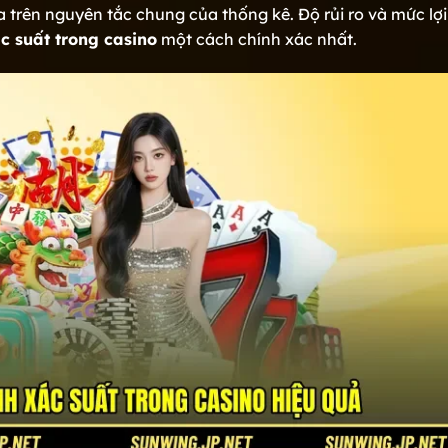
a trên nguyên tắc chung của thống kê. Độ rủi ro và mức lợi
c suất trong casino
một cách chính xác nhất.