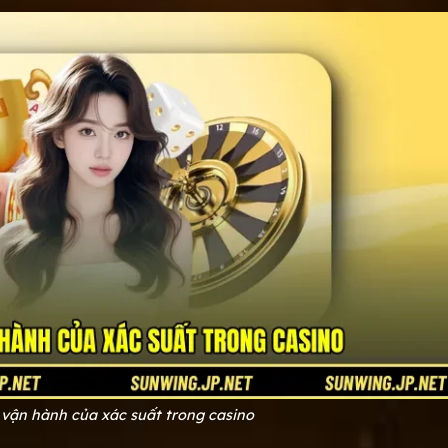
vận hành của xác suất trong casino