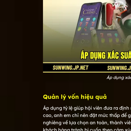
Áp dụng xác
Quản lý vốn hiệu quả
Áp dụng tỷ lệ giúp hội viên đưa ra định 
cao, anh em chỉ nên đặt mức thấp để gi
nghiêng về lựa chọn an toàn, thành vi
khách hàng tránh bị cuốn theo cảm xú