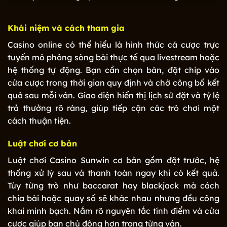
Khái niệm và cách tham gia
Casino online có thể hiểu là hình thức cá cược trực
tuyến mô phỏng sòng bài thực tế qua livestream hoặc
hệ thống tự động. Bạn cần chọn bàn, đặt chip vào
cửa cược trong thời gian quy định và chờ công bố kết
quả sau mỗi ván. Giao diện hiển thị lịch sử đặt và tỷ lệ
trả thưởng rõ ràng, giúp tiếp cận các trò chơi một
cách thuận tiện.
Luật chơi cơ bản
Luật chơi Casino Sunwin cơ bản gồm đặt trước, hệ
thống xử lý sau và thanh toán ngay khi có kết quả.
Tùy từng trò như baccarat hay blackjack mà cách
chia bài hoặc quay số sẽ khác nhau nhưng đều công
khai minh bạch. Nắm rõ nguyên tắc tính điểm và cửa
cược giúp bạn chủ động hơn trong từng ván.