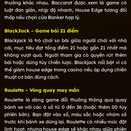
thưởng khác nhau. Baccarat được xem là game có
luật đơn giản, nhịp độ nhanh, House Edge tương đối
thấp nếu chọn cửa Banker hợp lý.
BlackJack – Game bài 21 điểm
Blackjack là trò chơi so bài giữa người chơi với nhà
cái, mục tiêu đạt tổng điểm 21 hoặc gần 21 nhất mà
không vượt quá. Người tham gia có quyền rút thêm
bài hoặc dừng tùy chiến lược. Blackjack nổi bật vì có
thể giảm house edge trong casino nếu áp dụng chiến
thuật cơ bản đúng cách.
Roulette – Vòng quay may mắn
Roulette là dòng game đổi thưởng thông qua quay
bánh xe với các ô số từ 0 đến 36 (hoặc thêm 00 tùy
phiên bản). Bạn đặt vào số, màu sắc hoặc nhóm số
trước khi bánh xe dừng lại. Roulette có nhiều mức đặt
linh hoạt, nhưng house edge sẽ khác nhau giữa phiên