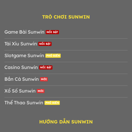
TRÒ CHƠI SUNWIN
Game Bài Sunwin
Tài Xỉu Sunwin
Slotgame Sunwin
Casino Sunwin
Bắn Cá Sunwin
Xổ Số Sunwin
Thể Thao Sunwin
HƯỚNG DẪN SUNWIN