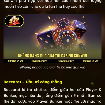
Sunwin phù hợp với hầu hết các nhóm đối tượng
muốn tiếp cận, cho dù là tân thủ hay cao thủ.
Những hạng mục giải trí Casino Sunwin
Baccarat – Đấu trí căng thẳng
Baccarat là trò chơi so điểm giữa hai cửa Player &
Banker, mục tiêu đạt tổng điểm gần 9 nhất. Bạn có
thể đặt cược vào Player, Banker hoặc Tie với mức trả