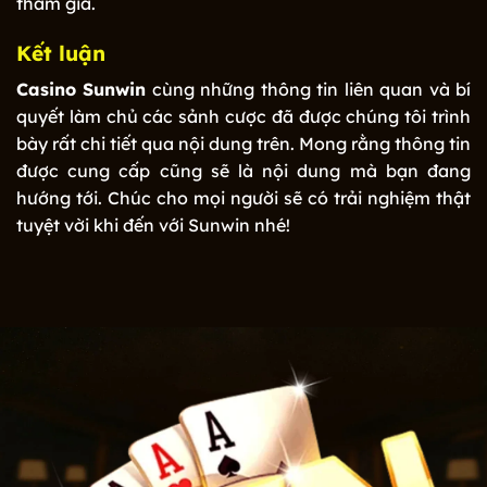
tham gia.
Kết luận
Casino Sunwin
cùng những thông tin liên quan và bí
quyết làm chủ các sảnh cược đã được chúng tôi trình
bày rất chi tiết qua nội dung trên. Mong rằng thông tin
được cung cấp cũng sẽ là nội dung mà bạn đang
hướng tới. Chúc cho mọi người sẽ có trải nghiệm thật
tuyệt vời khi đến với Sunwin nhé!