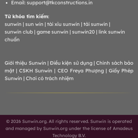
Email:
support@tkconstructions.in
Từ khóa tìm kiếm
:
sunwin | sun win | tài xỉu sunwin | tải sunwin |
sunwin club | game sunwin | sunwin20 | link sunwin
chuẩn
Giới thiệu Sunwin
|
Điều kiện sử dụng
|
Chính sách bảo
mật
|
CSKH Sunwin
|
CEO
Freya Phượng
|
Giấy Phép
Sunwin
|
Chơi có trách nhiệm
© 2026 Sunwin.org. All rights reserved. Sunwin is operated
and managed by Sunwin.org under the license of Amadeus
Technology B.V.