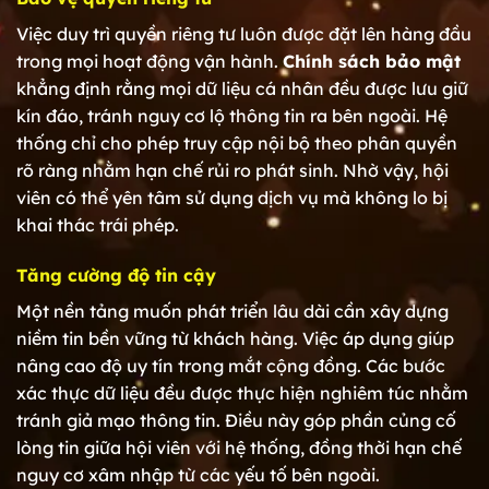
Việc duy trì quyền riêng tư luôn được đặt lên hàng đầu
trong mọi hoạt động vận hành.
Chính sách bảo mật
khẳng định rằng mọi dữ liệu cá nhân đều được lưu giữ
kín đáo, tránh nguy cơ lộ thông tin ra bên ngoài. Hệ
thống chỉ cho phép truy cập nội bộ theo phân quyền
rõ ràng nhằm hạn chế rủi ro phát sinh. Nhờ vậy, hội
viên có thể yên tâm sử dụng dịch vụ mà không lo bị
khai thác trái phép.
Tăng cường độ tin cậy
Một nền tảng muốn phát triển lâu dài cần xây dựng
niềm tin bền vững từ khách hàng. Việc áp dụng giúp
nâng cao độ uy tín trong mắt cộng đồng. Các bước
xác thực dữ liệu đều được thực hiện nghiêm túc nhằm
tránh giả mạo thông tin. Điều này góp phần củng cố
lòng tin giữa hội viên với hệ thống, đồng thời hạn chế
nguy cơ xâm nhập từ các yếu tố bên ngoài.