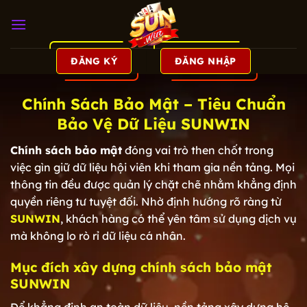
Bỏ
qua
nội
dung
ĐĂNG KÝ
ĐĂNG NHẬP
Chính Sách Bảo Mật – Tiêu Chuẩn
Bảo Vệ Dữ Liệu SUNWIN
Chính sách bảo mật
đóng vai trò then chốt trong
việc gìn giữ dữ liệu hội viên khi tham gia nền tảng. Mọi
thông tin đều được quản lý chặt chẽ nhằm khẳng định
quyền riêng tư tuyệt đối. Nhờ định hướng rõ ràng từ
SUNWIN
, khách hàng có thể yên tâm sử dụng dịch vụ
mà không lo rò rỉ dữ liệu cá nhân.
Mục đích xây dựng chính sách bảo mật
SUNWIN
Để khẳng định an toàn dữ liệu, nền tảng xây dựng hệ