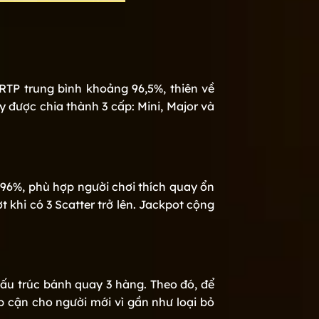
RTP trung bình khoảng 96,5%, thiên về
y được chia thành 3 cấp: Mini, Major và
 96%, phù hợp người chơi thích quay ổn
t khi có 3 Scatter trở lên. Jackpot cộng
cấu trúc bánh quay 3 hàng. Theo đó, để
 cận cho người mới vì gần như loại bỏ