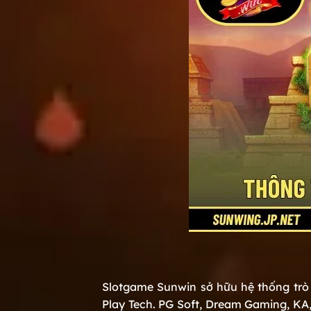
Slotgame Sunwin sở hữu hệ thống trò 
Play Tech. PG Soft, Dream Gaming, KA