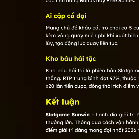
các tính năng Bonus hay Free Spines.
Ai cập cổ đại
Mang chủ đề khảo cổ, trò chơi có 5 cu
kèm vòng quay miễn phí khi xuất hiện 
lũy, tạo động lực quay liên tục.
Kho báu hải tặc
Kho báu hải tại là phiên bản Slotgam
thắng. RTP trung bình đạt 97%, thuộc
x20 lần tiền cược, đồng thời tích điểm
Kết luận
Slotgame Sunwin
– Lãnh địa giải trí
thưởng lớn. Thông qua cách vận hành c
điểm giải trí đáng mong đợi nhất 2026 