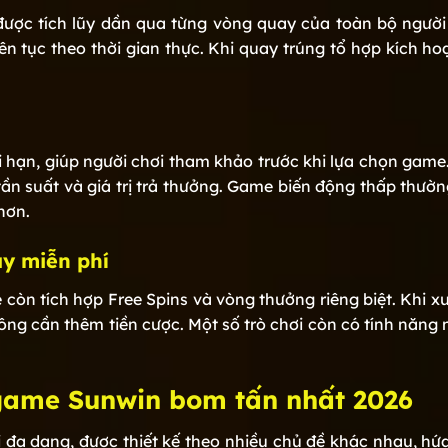
n được tích lũy dần qua từng vòng quay của toàn bộ người
n tục theo thời gian thực. Khi quay trúng tổ hợp kích ho
dài hạn, giúp người chơi tham khảo trước khi lựa chọn gam
ần suất và giá trị trả thưởng. Game biến động thấp thườ
hơn.
y miễn phí
òn tích hợp Free Spins và vòng thưởng riêng biệt. Khi xu
ông cần thêm tiền cược. Một số trò chơi còn có tính năn
game Sunwin bom tấn nhất 2026
 đa dạng, được thiết kế theo nhiều chủ đề khác nhau, hứa