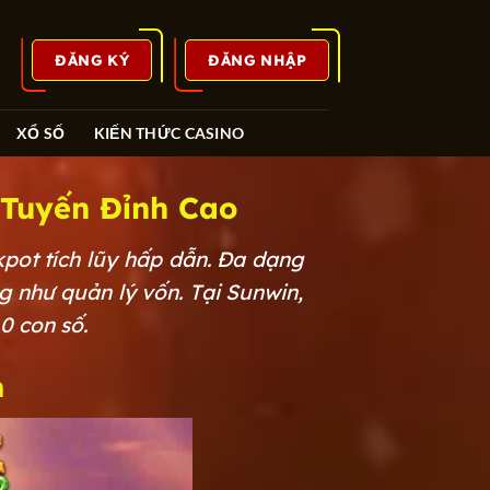
ĐĂNG KÝ
ĐĂNG NHẬP
XỔ SỐ
KIẾN THỨC CASINO
 Tuyến Đỉnh Cao
pot tích lũy hấp dẫn. Đa dạng
g như quản lý vốn. Tại Sunwin,
0 con số.
n