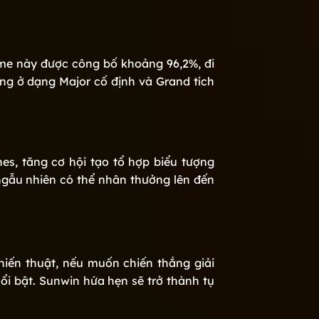
game này được công bố khoảng 96,2%, đi
ờng ở dạng Major cố định và Grand tích
es, tăng cơ hội tạo tổ hợp biểu tượng
ngẫu nhiên có thể nhân thưởng lên đến
hiến thuật, nếu muốn chiến thắng giải
ổi bật. Sunwin hứa hẹn sẽ trở thành tụ