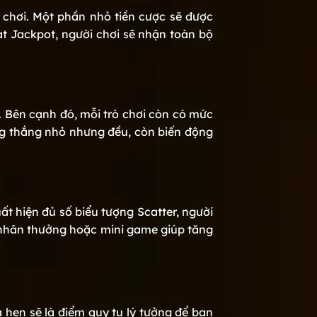
 chơi. Một phần nhỏ tiền cược sẽ được
ạt Jackpot, người chơi sẽ nhận toàn bộ
e. Bên cạnh đó, mỗi trò chơi còn có mức
ng thắng nhỏ nhưng đều, còn biến động
ất hiện đủ số biểu tượng Scatter, người
g nhân thưởng hoặc mini game giúp tăng
 hẹn sẽ là điểm quy tụ lý tưởng để bạn