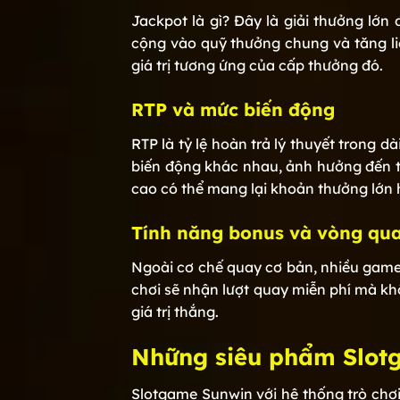
Jackpot là gì? Đây là giải thưởng lớ
cộng vào quỹ thưởng chung và tăng liê
giá trị tương ứng của cấp thưởng đó.
RTP và mức biến động
RTP là tỷ lệ hoàn trả lý thuyết trong 
biến động khác nhau, ảnh hưởng đến t
cao có thể mang lại khoản thưởng lớn 
Tính năng bonus và vòng qua
Ngoài cơ chế quay cơ bản, nhiều game c
chơi sẽ nhận lượt quay miễn phí mà kh
giá trị thắng.
Những siêu phẩm Slot
Slotgame Sunwin với hệ thống trò chơi