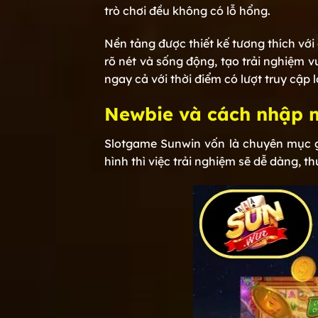
trò chơi đều không có lỗ hổng.
Nền tảng được thiết kế tương thích vớ
rõ nét và sống động, tạo trải nghiệm v
ngay cả với thời điểm có lượt truy cập l
Newbie và cách nhập 
Slotgame Sunwin vốn là chuyên mục gi
hình thì việc trải nghiệm sẽ dễ dàng, th