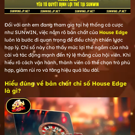
Đối với anh em đang tham gia tại hệ thống cá cược
như SUNWIN, việc nắm rõ bản chất của
House Edge
luôn là bước đi quan trọng để điều chỉnh chiến lược
hợp lý. Chỉ số này cho thấy mức lợi thế ngầm của nhà
cái và tác động mạnh đến tỷ lệ thắng của hội viên. Khi
hiểu rõ cách vận hành, thành viên có thể chọn trò phù
hợp, giảm rủi ro và tăng hiệu quả lâu dài.
Hiểu đúng về bản chất chỉ số House Edge
là gì?