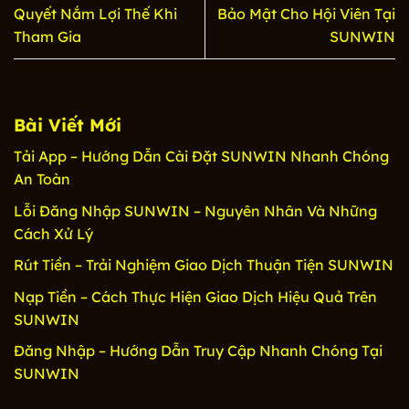
Quyết Nắm Lợi Thế Khi
Bảo Mật Cho Hội Viên Tại
Tham Gia
SUNWIN
Bài Viết Mới
Tải App – Hướng Dẫn Cài Đặt SUNWIN Nhanh Chóng
An Toàn
Lỗi Đăng Nhập SUNWIN – Nguyên Nhân Và Những
Cách Xử Lý
Rút Tiền – Trải Nghiệm Giao Dịch Thuận Tiện SUNWIN
Nạp Tiền – Cách Thực Hiện Giao Dịch Hiệu Quả Trên
SUNWIN
Đăng Nhập – Hướng Dẫn Truy Cập Nhanh Chóng Tại
SUNWIN