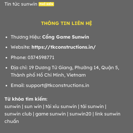
Tin tức sunwin
THÔNG TIN LIÊN HỆ
Thương Hiệu:
Cổng Game Sunwin
Website:
https://tkconstructions.in/
Phone: 0374598771
Địa chỉ: 19 Dương Tử Giang, Phường 14, Quận 5,
Thành phố Hồ Chí Minh, Vietnam
Email:
support@tkconstructions.in
Từ khóa tìm kiếm
:
sunwin | sun win | tài xỉu sunwin | tải sunwin |
sunwin club | game sunwin | sunwin20 | link sunwin
chuẩn