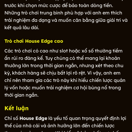
trước khi chọn mức cược để bảo toàn dòng tiền.
Những trò chơi trung bình phù hợp với anh em thích
trải nghiệm đa dạng và muốn cân bằng giữa giải trí và
kết quả lâu dài.
Trò chơi House Edge cao
Các trò chơi có cao như slot hoặc xổ số thường tiềm
ẩn rủi ro đáng kể. Tuy chúng có thể mang lại khoản
thưởng lớn trong thời gian ngắn, nhưng xét theo chu
kỳ, khách hàng sẽ chịu bất lợi rõ rệt. Vì vậy, anh em
chỉ nên tham gia các trò này khi hiểu chiến lược quản
lý vốn hoặc muốn trải nghiệm cơ hội bùng nổ trong
thời gian ngắn.
Kết luận
Chỉ số
House Edge
là yếu tố quan trọng quyết định lợi
thế của nhà cái và ảnh hưởng lớn đến chiến lược