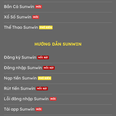
Bắn Cá Sunwin
Xổ Số Sunwin
Thể Thao Sunwin
HƯỚNG DẪN SUNWIN
Đăng ký Sunwin
Đăng nhập Sunwin
Nạp tiền Sunwin
Rút tiền Sunwin
Lỗi đăng nhập Sunwin
Tải app Sunwin