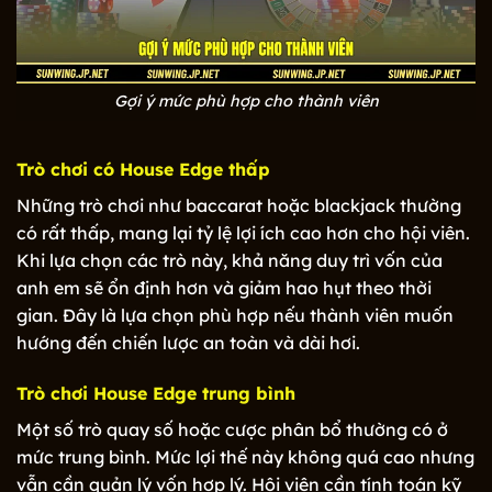
Gợi ý mức phù hợp cho thành viên
Trò chơi có House Edge thấp
Những trò chơi như baccarat hoặc blackjack thường
có rất thấp, mang lại tỷ lệ lợi ích cao hơn cho hội viên.
Khi lựa chọn các trò này, khả năng duy trì vốn của
anh em sẽ ổn định hơn và giảm hao hụt theo thời
gian. Đây là lựa chọn phù hợp nếu thành viên muốn
hướng đến chiến lược an toàn và dài hơi.
Trò chơi House Edge trung bình
Một số trò quay số hoặc cược phân bổ thường có ở
mức trung bình. Mức lợi thế này không quá cao nhưng
vẫn cần quản lý vốn hợp lý. Hội viên cần tính toán kỹ