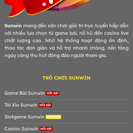
Sunwin
mang đến sân chơi giải trí trực tuyến hấp dẫn
với nhiều lựa chọn từ game bài, nổ hũ đến casino live
chất lượng cao. Nhờ hệ thống hoạt động ổn định,
thao tác đơn giản và hỗ trợ nhanh chóng, nền tảng
ngày càng thu hút đông đảo người tham gia.
TRÒ CHƠI SUNWIN
Game Bài Sunwin
Tài Xỉu Sunwin
Slotgame Sunwin
Casino Sunwin