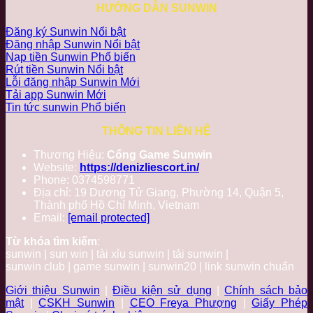
HƯỚNG DẪN SUNWIN
Đăng ký Sunwin
Đăng nhập Sunwin
Nạp tiền Sunwin
Rút tiền Sunwin
Lỗi đăng nhập Sunwin
Tải app Sunwin
Tin tức sunwin
THÔNG TIN LIÊN HỆ
Thương Hiệu:
Cổng Game Sunwin
Website:
https://denizliescort.in/
Phone: 0374598771
Địa chỉ: 19 Dương Tử Giang, Phường 14, Quận 5,
Thành phố Hồ Chí Minh, Vietnam
Email:
[email protected]
Từ khóa tìm kiếm
:
sunwin | sun win | tài xỉu sunwin | tải sunwin |
sunwin club | game sunwin | sunwin20 | link sunwin chuẩn
Giới thiệu Sunwin
|
Điều kiện sử dụng
|
Chính sách bảo
mật
|
CSKH Sunwin
|
CEO
Freya Phượng
|
Giấy Phép