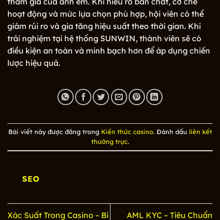
tham gia của anh em. Khi hiểu rõ bản chất, cơ chế
hoạt động và mức lựa chọn phù hợp, hội viên có thể
giảm rủi ro và gia tăng hiệu suất theo thời gian. Khi
trải nghiệm tại hệ thống SUNWIN, thành viên sẽ có
điều kiện an toàn và minh bạch hơn để áp dụng chiến
lược hiệu quả.
Bài viết này được đăng trong
Kiến thức casino
. Đánh dấu
liên kết
thường trực
.
SEO
Xác Suất Trong Casino – Bí
AML KYC – Tiêu Chuẩn