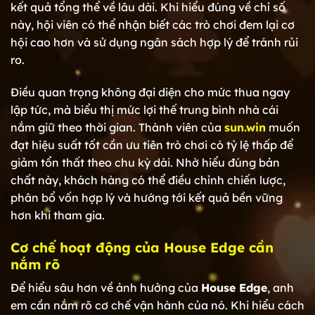
kết quả tổng thể về lâu dài. Khi hiểu đúng về chỉ số
này, hội viên có thể nhận biết các trò chơi đem lại cơ
hội cao hơn và sử dụng ngân sách hợp lý để tránh rủi
ro.
Điều quan trọng không đại diện cho mức thua ngay
lập tức, mà biểu thị mức lợi thế trung bình nhà cái
nắm giữ theo thời gian. Thành viên của
sun.win
muốn
đạt hiệu suất tốt cần ưu tiên trò chơi có tỷ lệ thấp để
giảm tổn thất theo chu kỳ dài. Nhờ hiểu đúng bản
chất này, khách hàng có thể điều chỉnh chiến lược,
phân bổ vốn hợp lý và hướng tới kết quả bền vững
hơn khi tham gia.
Cơ chế hoạt động của House Edge cần
nắm rõ
Để hiểu sâu hơn về ảnh hưởng của
House Edge
, anh
em cần nắm rõ cơ chế vận hành của nó. Khi hiểu cách