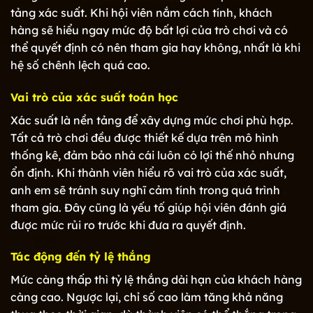
tảng xác suất. Khi hội viên nắm cách tính, khách
hàng sẽ hiểu ngay mức độ bất lợi của trò chơi và có
thể quyết định có nên tham gia hay không, nhất là khi
hệ số chênh lệch quá cao.
Vai trò của xác suất toán học
Xác suất là nền tảng để xây dựng mức chơi phù hợp.
Tất cả trò chơi đều được thiết kế dựa trên mô hình
thống kê, đảm bảo nhà cái luôn có lợi thế nhỏ nhưng
ổn định. Khi thành viên hiểu rõ vai trò của xác suất,
anh em sẽ tránh suy nghĩ cảm tính trong quá trình
tham gia. Đây cũng là yếu tố giúp hội viên đánh giá
được mức rủi ro trước khi đưa ra quyết định.
Tác động đến tỷ lệ thắng
Mức càng thấp thì tỷ lệ thắng dài hạn của khách hàng
càng cao. Ngược lại, chỉ số cao làm tăng khả năng