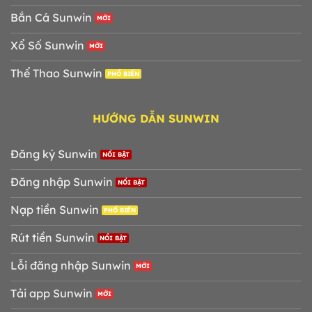
Bắn Cá Sunwin
Xổ Số Sunwin
Thể Thao Sunwin
HƯỚNG DẪN SUNWIN
Đăng ký Sunwin
Đăng nhập Sunwin
Nạp tiền Sunwin
Rút tiền Sunwin
Lỗi đăng nhập Sunwin
Tải app Sunwin