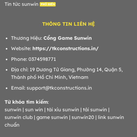
Tin tức sunwin
THÔNG TIN LIÊN HỆ
Thương Hiệu:
Cổng Game Sunwin
Website:
https://tkconstructions.in/
Phone: 0374598771
Địa chỉ: 19 Dương Tử Giang, Phường 14, Quận 5,
Thành phố Hồ Chí Minh, Vietnam
Email:
support@tkconstructions.in
Từ khóa tìm kiếm
:
sunwin | sun win | tài xỉu sunwin | tải sunwin |
sunwin club | game sunwin | sunwin20 | link sunwin
chuẩn