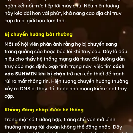
ngăn kết nối trực tiếp tới máy chủ. Nếu hiện tượng
này kéo dài hơn vài phút, khả năng cao địa chỉ truy
cập đã bị giới hạn tạm thời.
Bị chuyển hướng bất thường
Một số hội viên phản ánh rằng họ bị chuyển sang
trang quảng cáo hoặc báo lỗi khi truy cập. Đây là dấu
hiệu cho thấy hệ thống mạng đã thay đổi đường dẫn
truy cập mặc định. Gặp tình trạng này, việc tìm
cách
vào SUNWIN khi bị chặn
trở nên cần thiết để tránh
rủi ro mất thông tin. Hiện tượng chuyển hướng thường
xảy ra DNS bị thay đổi hoặc nhà mạng kiểm soát truy
cập.
Không đăng nhập được hệ thống
Trong một số trường hợp, trang chủ vẫn mở bình
thường nhưng tài khoản không thể đăng nhập. Đây