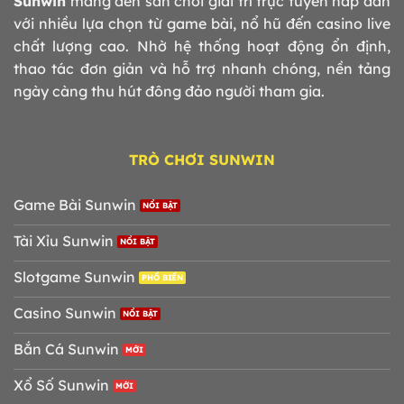
Sunwin
mang đến sân chơi giải trí trực tuyến hấp dẫn
với nhiều lựa chọn từ game bài, nổ hũ đến casino live
chất lượng cao. Nhờ hệ thống hoạt động ổn định,
thao tác đơn giản và hỗ trợ nhanh chóng, nền tảng
ngày càng thu hút đông đảo người tham gia.
TRÒ CHƠI SUNWIN
Game Bài Sunwin
Tài Xỉu Sunwin
Slotgame Sunwin
Casino Sunwin
Bắn Cá Sunwin
Xổ Số Sunwin