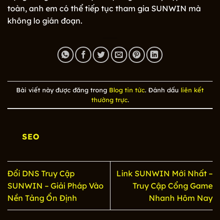
toàn, anh em có thể tiếp tục tham gia SUNWIN mà
không lo gián đoạn.
Bài viết này được đăng trong
Blog tin tức
. Đánh dấu
liên kết
thường trực
.
SEO
Đổi DNS Truy Cập
Link SUNWIN Mới Nhất –
SUNWIN – Giải Pháp Vào
Truy Cập Cổng Game
Nền Tảng Ổn Định
Nhanh Hôm Nay