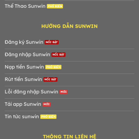
Thể Thao Sunwin
HƯỚNG DẪN SUNWIN
Đăng ký Sunwin
Đăng nhập Sunwin
Nạp tiền Sunwin
Rút tiền Sunwin
Lỗi đăng nhập Sunwin
Tải app Sunwin
Tin tức sunwin
THÔNG TIN LIÊN HỆ