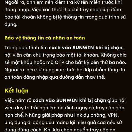
Ngoài ra, anh em nên kiểm tra kỹ tên miền trước khi
đăng nhập. Việc xác thực địa chỉ truy cập giúp đảm
bảo tài khoản không bị lộ thông tin trong quá trình sử
dụng.
Bảo vệ thông tin cá nhân an toàn
Trong quá trình tìm
cách vào SUNWIN khi bị chặn
,
hội viên cần chú trọng bảo mật tài khoản. Không chia
sẻ mật khẩu hoặc mã OTP cho bất kỳ bên thứ ba nào.
Ngoài ra, nên sử dụng xác thực hai lớp nhằm tăng độ
an toàn đăng nhập qua đường dẫn thay thế.
Kết luận
Việc nắm rõ
cách vào SUNWIN khi bị chặn
giúp hội
viên duy trì trải nghiệm ổn định ngay cả truy cập gặp
hạn chế. Những giải pháp như link dự phòng, VPN,
ứng dụng di động đều mang lại hiệu quả cao nếu sử
dụng đúng cách. Khi lựa chọn nguồn truy cập an