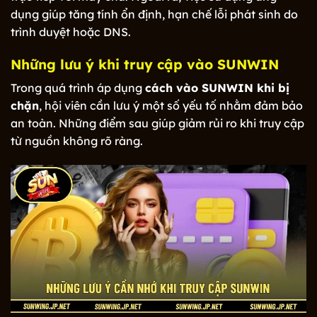
dụng giúp tăng tính ổn định, hạn chế lỗi phát sinh do
trình duyệt hoặc DNS.
Những lưu ý khi truy cập vào SUNWIN
Trong quá trình áp dụng
cách vào SUNWIN khi bị
chặn
, hội viên cần lưu ý một số yếu tố nhằm đảm bảo
an toàn. Những điểm sau giúp giảm rủi ro khi truy cập
từ nguồn không rõ ràng.