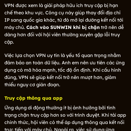
VPN được xem là giải pháp hữu ích truy cập bị hạn
chế theo khu vực. Công cụ này giúp thay đổi địa chỉ
IP sang quốc gia khác, từ đó mở lại đường kết nối tới
máy chủ.
Cách vào SUNWIN khi bị chặn
trở nên dễ
dàng hơn đối với hội viên thường xuyên gặp lỗi truy
cập.
Việc lựa chọn VPN uy tín là yếu tố quan trọng nhằm
đảm bảo an toàn dữ liệu. Anh em nên ưu tiên các ứng
dụng có mã hóa mạnh, tốc độ ổn định. Khi cấu hình
đúng, VPN sẽ giúp kết nối trở nên mượt hơn, giảm
thiểu nguy cơ gián đoạn.
Truy cập thông qua app
Ứng dụng di động thường ít bị ảnh hưởng bởi tình
trạng chặn truy cập hơn so với trình duyệt. Khi tải app
chính thức, hội viên có thể áp dụng thông qua kết nối
trực tiếp với máy chủ. Ngoài ra, việc sử dụng ứng