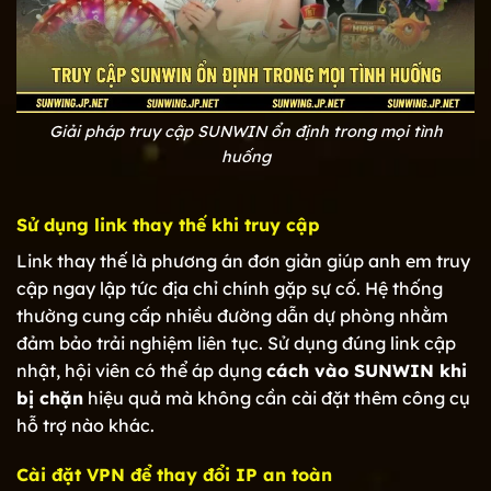
Giải pháp truy cập SUNWIN ổn định trong mọi tình
huống
Sử dụng link thay thế khi truy cập
Link thay thế là phương án đơn giản giúp anh em truy
cập ngay lập tức địa chỉ chính gặp sự cố. Hệ thống
thường cung cấp nhiều đường dẫn dự phòng nhằm
đảm bảo trải nghiệm liên tục. Sử dụng đúng link cập
nhật, hội viên có thể áp dụng
cách vào SUNWIN khi
bị chặn
hiệu quả mà không cần cài đặt thêm công cụ
hỗ trợ nào khác.
Cài đặt VPN để thay đổi IP an toàn