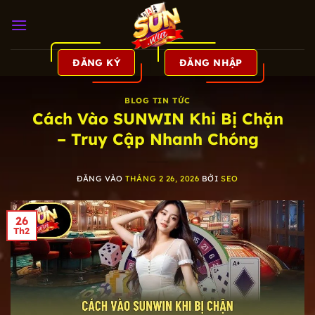
Bỏ
qua
nội
dung
ĐĂNG KÝ
ĐĂNG NHẬP
BLOG TIN TỨC
Cách Vào SUNWIN Khi Bị Chặn
– Truy Cập Nhanh Chóng
ĐĂNG VÀO
THÁNG 2 26, 2026
BỞI
SEO
26
Th2