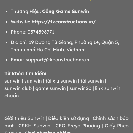
Thương Hiệu:
Cổng Game Sunwin
Website:
https://tkconstructions.in/
Phone: 0374598771
Địa chỉ: 19 Dương Tử Giang, Phường 14, Quận 5,
Thành phố Hồ Chí Minh, Vietnam
Email:
support@tkconstructions.in
Từ khóa tìm kiếm
:
sunwin | sun win | tài xỉu sunwin | tải sunwin |
sunwin club | game sunwin | sunwin20 | link sunwin
chuẩn
Giới thiệu Sunwin
|
Điều kiện sử dụng
|
Chính sách bảo
mật
|
CSKH Sunwin
|
CEO
Freya Phượng
|
Giấy Phép
Sunwin
|
Chơi có trách nhiệm