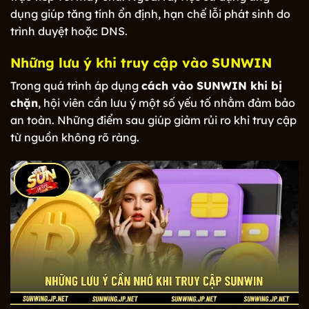
dụng giúp tăng tính ổn định, hạn chế lỗi phát sinh do
trình duyệt hoặc DNS.
Những lưu ý khi truy cập vào SUNWIN
Trong quá trình áp dụng
cách vào SUNWIN khi bị
chặn
, hội viên cần lưu ý một số yếu tố nhằm đảm bảo
an toàn. Những điểm sau giúp giảm rủi ro khi truy cập
từ nguồn không rõ ràng.