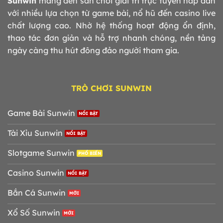
Sunwin
mang đến sân chơi giải trí trực tuyến hấp dẫn
với nhiều lựa chọn từ game bài, nổ hũ đến casino live
chất lượng cao. Nhờ hệ thống hoạt động ổn định,
thao tác đơn giản và hỗ trợ nhanh chóng, nền tảng
ngày càng thu hút đông đảo người tham gia.
TRÒ CHƠI SUNWIN
Game Bài Sunwin
Tài Xỉu Sunwin
Slotgame Sunwin
Casino Sunwin
Bắn Cá Sunwin
Xổ Số Sunwin