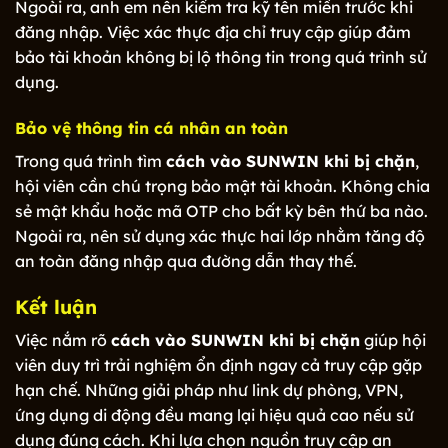
Ngoài ra, anh em nên kiểm tra kỹ tên miền trước khi
đăng nhập. Việc xác thực địa chỉ truy cập giúp đảm
bảo tài khoản không bị lộ thông tin trong quá trình sử
dụng.
Bảo vệ thông tin cá nhân an toàn
Trong quá trình tìm
cách vào SUNWIN khi bị chặn
,
hội viên cần chú trọng bảo mật tài khoản. Không chia
sẻ mật khẩu hoặc mã OTP cho bất kỳ bên thứ ba nào.
Ngoài ra, nên sử dụng xác thực hai lớp nhằm tăng độ
an toàn đăng nhập qua đường dẫn thay thế.
Kết luận
Việc nắm rõ
cách vào SUNWIN khi bị chặn
giúp hội
viên duy trì trải nghiệm ổn định ngay cả truy cập gặp
hạn chế. Những giải pháp như link dự phòng, VPN,
ứng dụng di động đều mang lại hiệu quả cao nếu sử
dụng đúng cách. Khi lựa chọn nguồn truy cập an