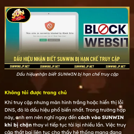
Dấu hiệu nhận biết SUNWIN bị hạn chế truy cập
Không tải được trang chủ
Khi truy cập nhưng màn hình trắng hoặc hiển thị lỗi
DNS, đó là dấu hiệu phổ biến nhất. Trong trường hợp
này, anh em nên nghĩ ngay đến
cách vào SUNWIN
khi bị chặn
thay vì tiếp tục tải lại nhiều lần. Việc truy
cập thất bại liên tục cho thấy hệ thống mạng đang