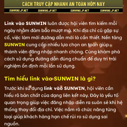
Link vào SUNWIN
luôn được hội viên tìm kiếm mỗi
ngày nhằm đảm bảo mượt mà. Khi địa chỉ cũ gặp sự
cố, việc làm mới đường dẫn mới là cần thiết. Nền tảng
SUNWIN
cung cấp nhiều lựa chọn an toàn giúp
thành viên đăng nhập nhanh chóng. Cùng khám phá
cách sử dụng đường dẫn đúng chuẩn để duy trì trải
nghiệm ổn định mỗi lần sử dụng.
Tìm hiểu link vào SUNWIN là gì?
Trước khi sử dụng
link vào SUNWIN
, hội viên cần
hiểu rõ bản chất của dạng liên kết này. Đây là yếu tố
quan trọng giúp việc đăng nhập diễn ra suôn sẻ khi hệ
thống thay đổi địa chỉ. Việc nắm rõ chức năng từng
loại giúp khách hàng hạn chế rủi ro sử dụng sai
nguồn.