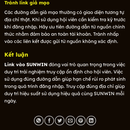
Tránh link giả mạo
Các đường dẫn giả mạo thường có giao diện tương tự
địa chỉ thật. Khi sử dụng hội viên cần kiểm tra kỹ trước
khi đăng nhập. Hãy ưu tiên đường dẫn từ nguồn chính
thức nhằm đảm bảo an toàn tài khoản. Tránh nhấp
vào các liên kết được gửi từ nguồn không xác định.
Kết luận
Link vào SUNWIN
đóng vai trò quan trọng trong việc
duy trì trải nghiệm truy cập ổn định cho hội viên. Việc
sử dụng đúng đường dẫn giúp hạn chế rủi ro phát sinh
trong quá trình đăng nhập. Truy cập đúng địa chỉ giúp
duy trì hiệu suất sử dụng hiệu quả cùng SUNWIN mỗi
ngày.