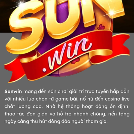
Sunwin
mang đến sân chơi giải trí trực tuyến hấp dẫn
với nhiều lựa chọn từ game bài, nổ hũ đến casino live
chất lượng cao. Nhờ hệ thống hoạt động ổn định,
thao tác đơn giản và hỗ trợ nhanh chóng, nền tảng
ngày càng thu hút đông đảo người tham gia.