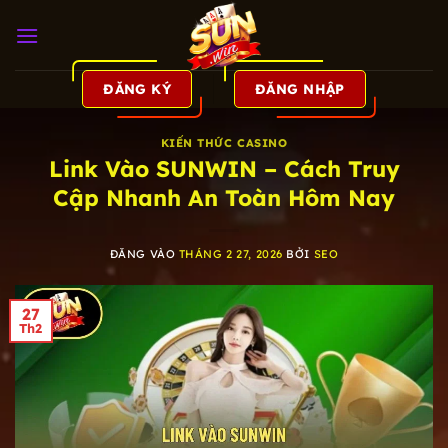
Bỏ
qua
nội
dung
ĐĂNG KÝ
ĐĂNG NHẬP
KIẾN THỨC CASINO
Link Vào SUNWIN – Cách Truy
Cập Nhanh An Toàn Hôm Nay
ĐĂNG VÀO
THÁNG 2 27, 2026
BỞI
SEO
27
Th2