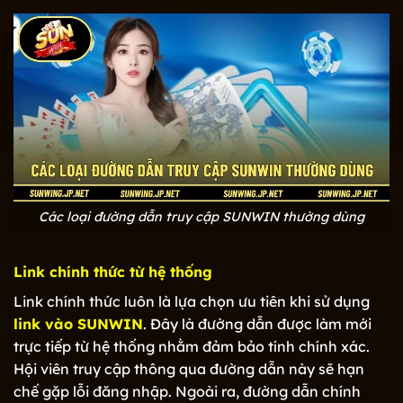
Các loại đường dẫn truy cập SUNWIN thường dùng
Link chính thức từ hệ thống
Link chính thức luôn là lựa chọn ưu tiên khi sử dụng
link vào SUNWIN
. Đây là đường dẫn được làm mới
trực tiếp từ hệ thống nhằm đảm bảo tính chính xác.
Hội viên truy cập thông qua đường dẫn này sẽ hạn
chế gặp lỗi đăng nhập. Ngoài ra, đường dẫn chính