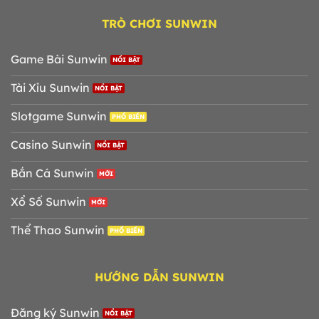
TRÒ CHƠI SUNWIN
Game Bài Sunwin
Tài Xỉu Sunwin
Slotgame Sunwin
Casino Sunwin
Bắn Cá Sunwin
Xổ Số Sunwin
Thể Thao Sunwin
HƯỚNG DẪN SUNWIN
Đăng ký Sunwin