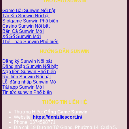
TRÒ CHƠI SUNWIN
Game Bài Sunwin
Tài Xỉu Sunwin
Slotgame Sunwin
Casino Sunwin
Bắn Cá Sunwin
Xổ Số Sunwin
Thể Thao Sunwin
HƯỚNG DẪN SUNWIN
Đăng ký Sunwin
Đăng nhập Sunwin
Nạp tiền Sunwin
Rút tiền Sunwin
Lỗi đăng nhập Sunwin
Tải app Sunwin
Tin tức sunwin
THÔNG TIN LIÊN HỆ
Thương Hiệu:
Cổng Game Sunwin
Website:
https://denizliescort.in/
Phone: 0374598771
Địa chỉ: 19 Dương Tử Giang, Phường 14, Quận 5,