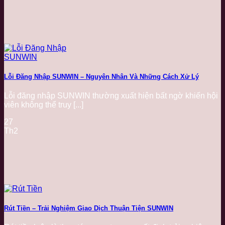
Lỗi Đăng Nhập SUNWIN – Nguyên Nhân Và Những Cách Xử Lý
Lỗi đăng nhập SUNWIN thường xuất hiện bất ngờ khiến hội
viên không thể truy [...]
27
Th2
Rút Tiền – Trải Nghiệm Giao Dịch Thuận Tiện SUNWIN