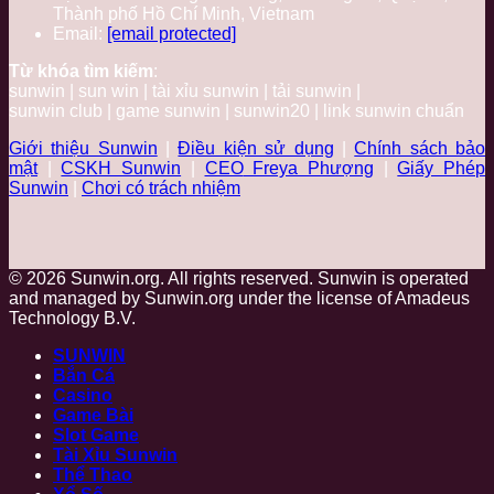
Thành phố Hồ Chí Minh, Vietnam
Email:
[email protected]
Từ khóa tìm kiếm
:
sunwin | sun win | tài xỉu sunwin | tải sunwin |
sunwin club | game sunwin | sunwin20 | link sunwin chuẩn
Giới thiệu Sunwin
|
Điều kiện sử dụng
|
Chính sách bảo
mật
|
CSKH Sunwin
|
CEO
Freya Phượng
|
Giấy Phép
Sunwin
|
Chơi có trách nhiệm
© 2026 Sunwin.org. All rights reserved. Sunwin is operated
and managed by Sunwin.org under the license of Amadeus
Technology B.V.
SUNWIN
Bắn Cá
Casino
Game Bài
Slot Game
Tài Xỉu Sunwin
Thể Thao