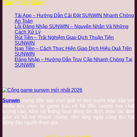
Bài Viết Mới
Tải App – Hướng Dẫn Cài Đặt SUNWIN Nhanh Chóng
An Toàn
Lỗi Đăng Nhập SUNWIN – Nguyên Nhân Và Những
Cách Xử Lý
Rút Tiền – Trải Nghiệm Giao Dịch Thuận Tiện
SUNWIN
Nạp Tiền – Cách Thực Hiện Giao Dịch Hiệu Quả Trên
SUNWIN
Đăng Nhập – Hướng Dẫn Truy Cập Nhanh Chóng Tại
SUNWIN
Sunwin
mang đến sân chơi giải trí trực tuyến hấp dẫn với
nhiều lựa chọn từ game bài, nổ hũ đến casino live chất
lượng cao. Nhờ hệ thống hoạt động ổn định, thao tác đơn
giản và hỗ trợ nhanh chóng, nền tảng ngày càng thu hút
đông đảo người tham gia.