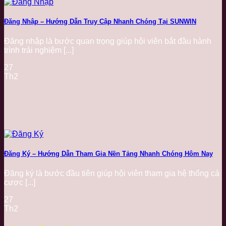
Đăng Nhập – Hướng Dẫn Truy Cập Nhanh Chóng Tại SUNWIN
Đăng nhập là bước quan trọng giúp hội viên bắt đầu hành
trình trải nghiệm [...]
27
Th2
Đăng Ký – Hướng Dẫn Tham Gia Nền Tảng Nhanh Chóng Hôm Nay
Đăng ký là bước đầu tiên giúp hội viên tham gia hệ thống cá
cược [...]
27
Th2