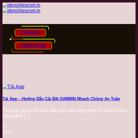
Bỏ
qua
nội
dung
Đăng ký
Đăng nhập
Tải App – Hướng Dẫn Cài Đặt SUNWIN Nhanh Chóng An Toàn
Tải app giúp hội viên tiếp cận nền tảng giải trí nhanh hơn
ngay trên [...]
27
Th2