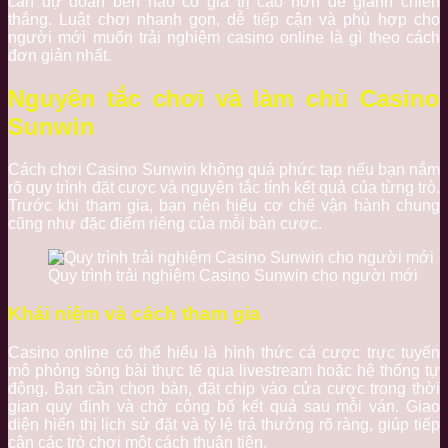
cần dự đoán bên nào có giá trị cao hơn để giành chiến
thắng. Luật chơi nhanh gọn, dễ tiếp cận và phù hợp cho
người mới muốn trải nghiệm casino online là gì theo cách
đơn giản nhất.
Nguyên tắc chơi và làm chủ Casino
Sunwin
Cách chơi Casino Sunwin không quá phức tạp nếu bạn nắm
rõ quy trình đặt cược và nguyên tắc tính kết quả của từng trò.
Trước khi tham gia, bạn nên hiểu cơ chế vận hành chung
cũng như đặc điểm riêng của mỗi bàn cược.
Quy trình trải nghiệm Casino Sunwin cho người mới
Khái niệm và cách tham gia
Casino online có thể hiểu là hình thức cá cược trực tuyến
mô phỏng sòng bài thực tế qua livestream hoặc hệ thống tự
động. Bạn cần chọn bàn, đặt chip vào cửa cược trong thời
gian quy định và chờ công bố kết quả sau mỗi ván. Giao
diện hiển thị lịch sử đặt và tỷ lệ trả thưởng rõ ràng, giúp tiếp
cận các trò chơi một cách thuận tiện.