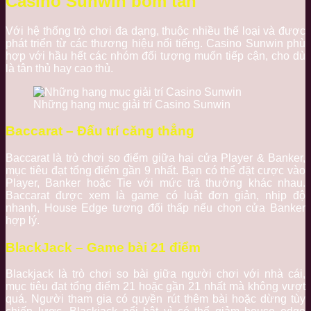
Casino Sunwin bom tấn
Với hệ thống trò chơi đa dạng, thuộc nhiều thể loại và được
phát triển từ các thương hiệu nổi tiếng. Casino Sunwin phù
hợp với hầu hết các nhóm đối tượng muốn tiếp cận, cho dù
là tân thủ hay cao thủ.
Những hạng mục giải trí Casino Sunwin
Baccarat – Đấu trí căng thẳng
Baccarat là trò chơi so điểm giữa hai cửa Player & Banker,
mục tiêu đạt tổng điểm gần 9 nhất. Bạn có thể đặt cược vào
Player, Banker hoặc Tie với mức trả thưởng khác nhau.
Baccarat được xem là game có luật đơn giản, nhịp độ
nhanh, House Edge tương đối thấp nếu chọn cửa Banker
hợp lý.
BlackJack – Game bài 21 điểm
Blackjack là trò chơi so bài giữa người chơi với nhà cái,
mục tiêu đạt tổng điểm 21 hoặc gần 21 nhất mà không vượt
quá. Người tham gia có quyền rút thêm bài hoặc dừng tùy