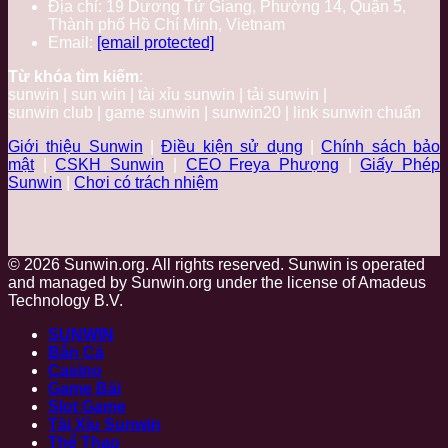
Địa chỉ: 19 Dương Tử Giang, Phường 14, Quận 5,
Thành phố Hồ Chí Minh, Vietnam
Email:
[email protected]
Từ khóa tìm kiếm
:
sunwin | sun win | tài xỉu sunwin | tải sunwin |
sunwin club | game sunwin | sunwin20 | link sunwin chuẩn
Giới thiệu Sunwin
|
Điều kiện sử dụng
|
Chính sách bảo
mật
|
CSKH Sunwin
|
CEO
Freya Phượng
|
Giấy Phép
Sunwin
|
Chơi có trách nhiệm
© 2026 Sunwin.org. All rights reserved. Sunwin is operated
and managed by Sunwin.org under the license of Amadeus
Technology B.V.
SUNWIN
Bắn Cá
Casino
Game Bài
Slot Game
Tài Xỉu Sunwin
Thể Thao