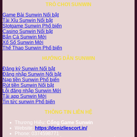
TRÒ CHƠI SUNWIN
Game Bài Sunwin
Tài Xỉu Sunwin
Slotgame Sunwin
Casino Sunwin
Bắn Cá Sunwin
Xổ Số Sunwin
Thể Thao Sunwin
HƯỚNG DẪN SUNWIN
Đăng ký Sunwin
Đăng nhập Sunwin
Nạp tiền Sunwin
Rút tiền Sunwin
Lỗi đăng nhập Sunwin
Tải app Sunwin
Tin tức sunwin
THÔNG TIN LIÊN HỆ
Thương Hiệu:
Cổng Game Sunwin
Website:
https://denizliescort.in/
Phone: 0374598771