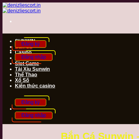
Bỏ
qua
nội
dung
SUNWIN
Đăng ký
Bắn Cá
Casino
Đăng nhập
Game Bài
Slot Game
Tài Xỉu Sunwin
Thể Thao
Xổ Số
Kiến thức casino
Đăng ký
Đăng nhập
Bắn Cá Sunwin 