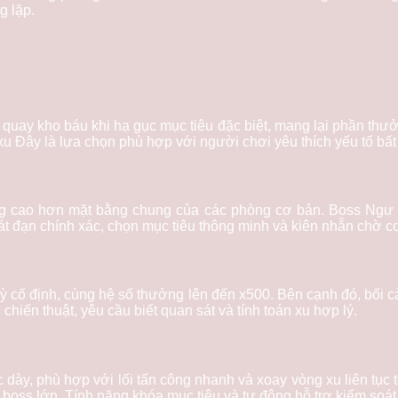
g lặp.
g quay kho báu khi hạ gục mục tiêu đặc biệt, mang lại phần th
u Đây là lựa chọn phù hợp với người chơi yêu thích yếu tố bất
g cao hơn mặt bằng chung của các phòng cơ bản. Boss Ngư T
oát đạn chính xác, chọn mục tiêu thông minh và kiên nhẫn chờ 
ỳ cố định, cùng hệ số thưởng lên đến x500. Bên cạnh đó, bối cả
hiến thuật, yêu cầu biết quan sát và tính toán xu hợp lý.
dày, phù hợp với lối tấn công nhanh và xoay vòng xu liên tục t
o boss lớn. Tính năng khóa mục tiêu và tự động hỗ trợ kiểm soát 