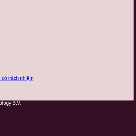
 có trách nhiệm
ology B.V.