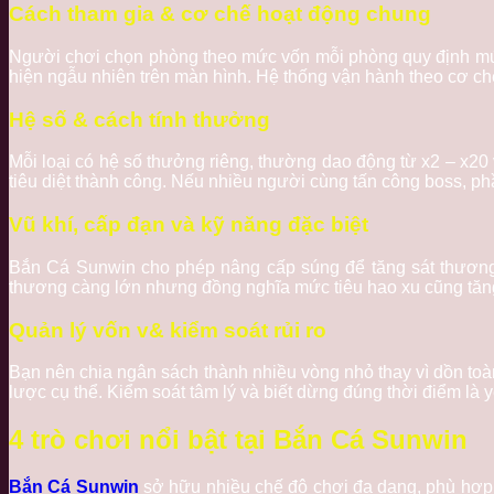
Cách tham gia & cơ chế hoạt động chung
Người chơi chọn phòng theo mức vốn mỗi phòng quy định mức đ
hiện ngẫu nhiên trên màn hình. Hệ thống vận hành theo cơ chế 
Hệ số & cách tính thưởng
Mỗi loại có hệ số thưởng riêng, thường dao động từ x2 – x20
tiêu diệt thành công. Nếu nhiều người cùng tấn công boss, ph
Vũ khí, cấp đạn và kỹ năng đặc biệt
Bắn Cá Sunwin cho phép nâng cấp súng để tăng sát thương 
thương càng lớn nhưng đồng nghĩa mức tiêu hao xu cũng tăng t
Quản lý vốn v& kiểm soát rủi ro
Bạn nên chia ngân sách thành nhiều vòng nhỏ thay vì dồn toàn 
lược cụ thể. Kiểm soát tâm lý và biết dừng đúng thời điểm là yế
4 trò chơi nổi bật tại Bắn Cá Sunwin
Bắn Cá Sunwin
sở hữu nhiều chế độ chơi đa dạng, phù hợp 