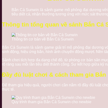
Bắn Cá Sunwin là sảnh game mô phỏng đại dương với c
tiêu diệt cá, nhận thưởng tương ứng với mức sát thươn
Thông tin tổng quan về sảnh Bắn Cá
Thông tin cơ bản về Bắn Cá Sunwin
Bắn Cá Sunwin là sảnh game giải trí mô phỏng đại dương vớ
sinh động, hiệu ứng bắn, hình ảnh chuyển động mượt. Nền tản
Sảnh chơi tích hợp đa dạng chế độ, từ phòng cơ bản săn mục 
rõ ràng sau mỗi lần tiêu diệt thành công. Sự kết hợp giữa kỹ n
Đầy đủ luật chơi & cách tham gia Bắ
Để tham gia hiệu quả, người chơi cần nắm rõ đầy đủ luật chơ
thực tế.
Quy trình tham gia Bắn Cá Sunwin cho newbie