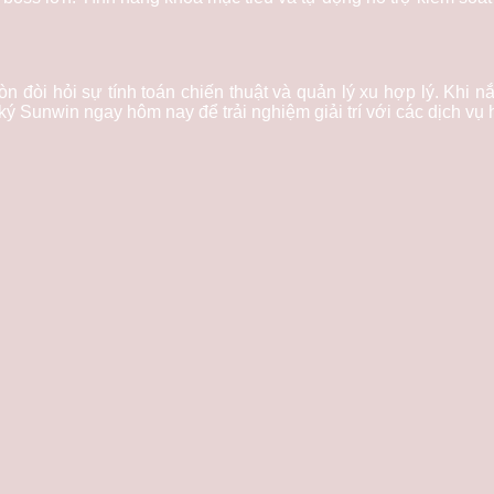
òn đòi hỏi sự tính toán chiến thuật và quản lý xu hợp lý. Khi 
 Sunwin ngay hôm nay để trải nghiệm giải trí với các dịch vụ h