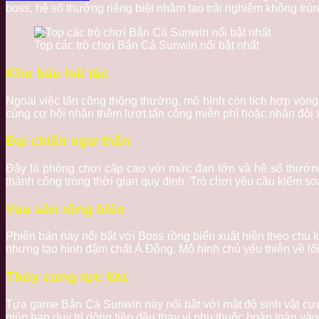
boss, hệ số thưởng riêng biệt nhằm tạo trải nghiệm không trùn
Top các trò chơi Bắn Cá Sunwin nổi bật nhất
Kho báu hải tặc
Ngoài việc tấn công thông thường, mô hình còn tích hợp vòn
cùng cơ hội nhận thêm lượt tấn công miễn phí hoặc nhân đôi x
Đại chiến ngư thần
Đây là phòng chơi cấp cao với mức đạn lớn và hệ số thưởn
thành công trong thời gian quy định. Trò chơi yêu cầu kiểm s
Vua săn rồng biển
Phiên bản này nổi bật với Boss rồng biển xuất hiện theo chu k
nhưng tạo hình đậm chất Á Đông. Mô hình chủ yếu thiên về lối c
Thủy cung rực lửa
Tựa game Bắn Cá Sunwin này nổi bật với mật độ sinh vật cực 
giúp bạn duy trì dòng tiền đều thay vì phụ thuộc hoàn toàn và