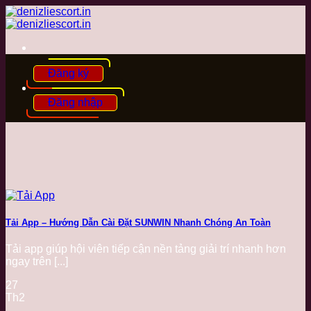
Bỏ
qua
nội
dung
Đăng ký
Đăng nhập
Tải App – Hướng Dẫn Cài Đặt SUNWIN Nhanh Chóng An Toàn
Tải app giúp hội viên tiếp cận nền tảng giải trí nhanh hơn
ngay trên [...]
27
Th2