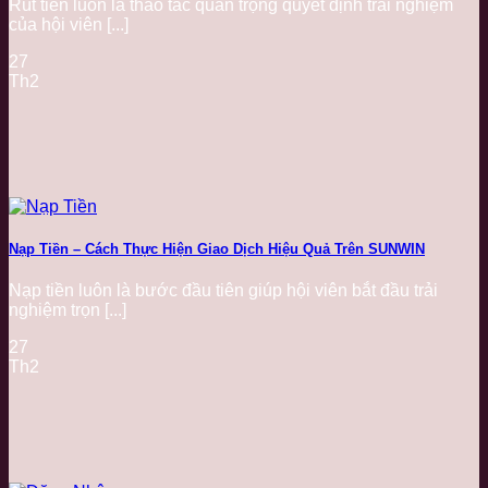
Rút tiền luôn là thao tác quan trọng quyết định trải nghiệm
của hội viên [...]
27
Th2
Nạp Tiền – Cách Thực Hiện Giao Dịch Hiệu Quả Trên SUNWIN
Nạp tiền luôn là bước đầu tiên giúp hội viên bắt đầu trải
nghiệm trọn [...]
27
Th2