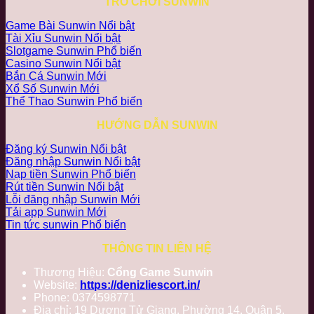
TRÒ CHƠI SUNWIN
Game Bài Sunwin
Tài Xỉu Sunwin
Slotgame Sunwin
Casino Sunwin
Bắn Cá Sunwin
Xổ Số Sunwin
Thể Thao Sunwin
HƯỚNG DẪN SUNWIN
Đăng ký Sunwin
Đăng nhập Sunwin
Nạp tiền Sunwin
Rút tiền Sunwin
Lỗi đăng nhập Sunwin
Tải app Sunwin
Tin tức sunwin
THÔNG TIN LIÊN HỆ
Thương Hiệu:
Cổng Game Sunwin
Website:
https://denizliescort.in/
Phone: 0374598771
Địa chỉ: 19 Dương Tử Giang, Phường 14, Quận 5,