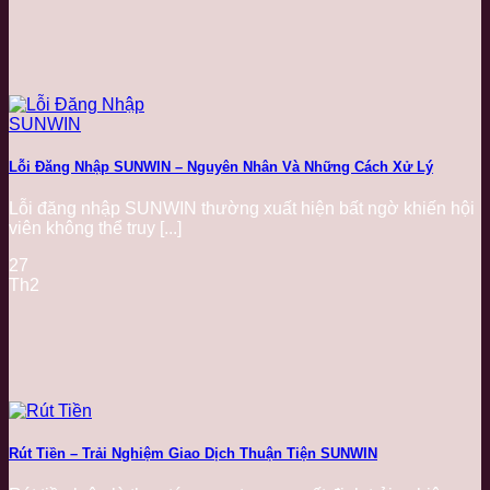
Lỗi Đăng Nhập SUNWIN – Nguyên Nhân Và Những Cách Xử Lý
Lỗi đăng nhập SUNWIN thường xuất hiện bất ngờ khiến hội
viên không thể truy [...]
27
Th2
Rút Tiền – Trải Nghiệm Giao Dịch Thuận Tiện SUNWIN